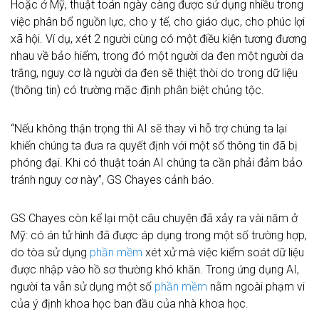
Hoặc ở Mỹ, thuật toán ngày càng được sử dụng nhiều trong
việc phân bổ nguồn lực, cho y tế, cho giáo dục, cho phúc lợi
xã hội. Ví dụ, xét 2 người cùng có một điều kiện tương đương
nhau về bảo hiểm, trong đó một người da đen một người da
trắng, nguy cơ là người da đen sẽ thiệt thòi do trong dữ liệu
(thông tin) có trường mặc định phân biệt chủng tộc.
“Nếu không thận trọng thì AI sẽ thay vì hỗ trợ chúng ta lại
khiến chúng ta đưa ra quyết định với một số thông tin đã bị
phóng đại. Khi có thuật toán AI chúng ta cần phải đảm bảo
tránh nguy cơ này”, GS Chayes cảnh báo.
GS Chayes còn kể lại một câu chuyện đã xảy ra vài năm ở
Mỹ: có án tử hình đã được áp dụng trong một số trường hợp,
do tòa sử dụng
phần mềm
xét xử mà việc kiểm soát dữ liệu
được nhập vào hồ sơ thường khó khăn. Trong ứng dụng AI,
người ta vẫn sử dụng một số
phần mềm
nằm ngoài phạm vi
của ý định khoa học ban đầu của nhà khoa học.