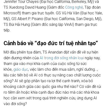
Jennifer Tour Chayes (Đại học California, Berkeley, Mỹ) và
TS Xuedong David Huang (Giám đốc
Công nghệ
, Tập đoàn
Microsoft) tham gia trực tuyến. GS Vũ Hà Văn (Đại học Yale,
Mỹ), GS Albert P. Pisano (Đại học California, San Diego, Mỹ),
TS Bùi Hải Hưng (Giám đốc sáng lập VinAI) tham gia trực
tiếp.
Cảnh báo về “đạo đức trí tuệ nhân tạo”
Mở đầu phiên tọa đàm, TS Anandan đặt vấn đề về sự hiện
diện đương nhiên của
AI trong đời sống nhân loại
ngày nay,
tham gia vào mọi khía cạnh của cuộc sống từ sức
khỏe,
giáo dục
, việc làm cho đến mua sắm, nghỉ dưỡng…,
liệu các tiến bộ về AI có thực sự nâng cao chất lượng cuộc
sống? AI sẽ góp phần tạo ra lợi thế cạnh tranh, xóa bỏ
khoảng cách giữa các quốc gia như thế nào? Có vấn đề rủi
ro tiềm ẩn hoặc khía cạnh đạo đức nào mà các nhà khoa
học cần xem xét trong quá trình nghiên cứu, ứng dụng AI
vào đời sống?