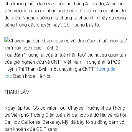
chứ không thể là làm việc của hệ thống AI. Từ đó, AI sẽ làm
việc vì lợi ích của cá nhân hoặc của tổ chức mà cá nhân đó
đại diện. Nhưng dường như chúng ta chưa nhìn thấy sự công
bằng trong câu chuyện này”, GS Pisano bày tỏ.
Tọa đàm "Tương lai của trí tuệ nhân tạo" thu hút sự quan tâm
của giới nghiên cứu về CNTT Việt Nam. Trong ảnh là PGS
Huỳnh Thị Thanh Bình, một chuyên gia CNTT
Trường đại
học
Bách khoa Hà Nội.
THANH LÂM
Ngay lập tức, GS Jennifer Tour Chayes, Trưởng khoa Thông
tin, Viện phó Trường Điện toán, khoa học xã dữ liệu và xã hội,
Đại học California, Berkeley, Mỹ, đã bày tỏ sự đồng cảm với
băn khoăn của GS Pisano.