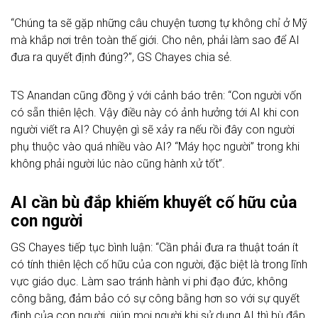
“Chúng ta sẽ gặp những câu chuyện tương tự không chỉ ở Mỹ
mà khắp nơi trên toàn thế giới. Cho nên, phải làm sao để AI
đưa ra quyết định đúng?”, GS Chayes chia sẻ.
TS Anandan cũng đồng ý với cảnh báo trên: “Con người vốn
có sẵn thiên lệch. Vậy điều này có ảnh hưởng tới AI khi con
người viết ra AI? Chuyện gì sẽ xảy ra nếu rồi đây con người
phụ thuộc vào quá nhiều vào AI? “Máy học người” trong khi
không phải người lúc nào cũng hành xử tốt”.
AI cần bù đắp khiếm khuyết cố hữu của
con người
GS Chayes tiếp tục bình luận: “Cần phải đưa ra thuật toán ít
có tính thiên lệch cố hữu của con người, đặc biệt là trong lĩnh
vực giáo dục. Làm sao tránh hành vi phi đạo đức, không
công bằng, đảm bảo có sự công bằng hơn so với sự quyết
định của con người, giúp mọi người khi sử dụng AI thì bù đắp