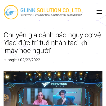
TRANG
CÔNG
DỰ
DỊCH
CÔNG
SƯU
CHỦ
TY
ÁN
VỤ
NGHỆ
TẬP
Chuyên gia cảnh báo nguy cơ về
'đạo đức trí tuệ nhân tạo' khi
‘máy học người’
cuongle
/
02/22/2022