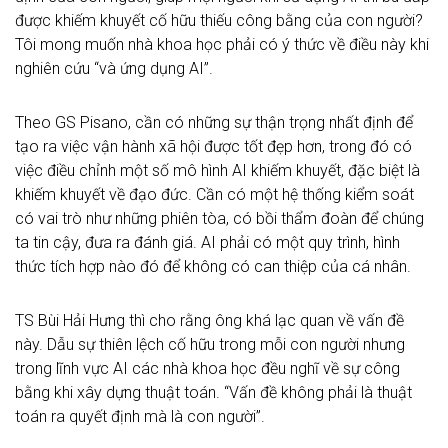
được khiếm khuyết cố hữu thiếu công bằng của con người?
Tôi mong muốn nhà khoa học phải có ý thức về điều này khi
nghiên cứu “và ứng dụng AI”.
Theo GS Pisano, cần có những sự thận trọng nhất định để
tạo ra việc vận hành xã hội được tốt đẹp hơn, trong đó có
việc điều chỉnh một số mô hình AI khiếm khuyết, đặc biệt là
khiếm khuyết về đạo đức. Cần có một hệ thống kiểm soát
có vai trò như những phiên tòa, có bồi thẩm đoàn để chúng
ta tin cậy, đưa ra đánh giá. AI phải có một quy trình, hình
thức tích hợp nào đó để không có can thiệp của cá nhân.
TS Bùi Hải Hưng thì cho rằng ông khá lạc quan về vấn đề
này. Dẫu sự thiên lệch cố hữu trong mỗi con người nhưng
trong lĩnh vực AI các nhà khoa học đều nghĩ về sự công
bằng khi xây dựng thuật toán. “Vấn đề không phải là thuật
toán ra quyết định mà là con người”.