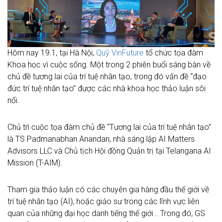
Hôm nay 19.1, tại Hà Nội,
Quỹ VinFuture
tổ chức tọa đàm
Khoa học vì cuộc sống. Một trong 2 phiên buổi sáng bàn về
chủ đề tương lai của trí tuệ nhân tạo, trong đó vấn đề “đạo
đức trí tuệ nhân tạo” được các nhà khoa học thảo luận sôi
nổi.
Chủ trì cuộc tọa đàm chủ đề “Tương lai của trí tuệ nhân tạo”
là TS Padmanabhan Anandan, nhà sáng lập AI Matters
Advisors LLC và Chủ tịch Hội đồng Quản trị tại Telangana AI
Mission (T-AIM).
Tham gia thảo luận có các chuyên gia hàng đầu thế giới về
trí tuệ nhân tạo (AI), hoặc giáo sư trong các lĩnh vực liên
quan của những đại học danh tiếng thế giới… Trong đó, GS