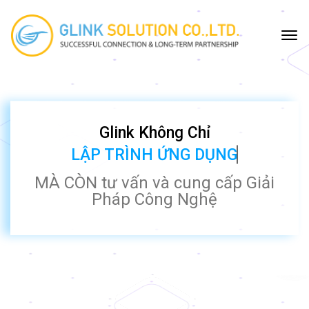
TRANG
CÔNG
DỰ
DỊCH
CÔNG
SƯU
CHỦ
TY
ÁN
VỤ
NGHỆ
TẬP
Glink Không Chỉ
LẬP TRÌNH ỨNG DỤNG
MÀ CÒN tư vấn và cung cấp Giải
Pháp Công Nghệ