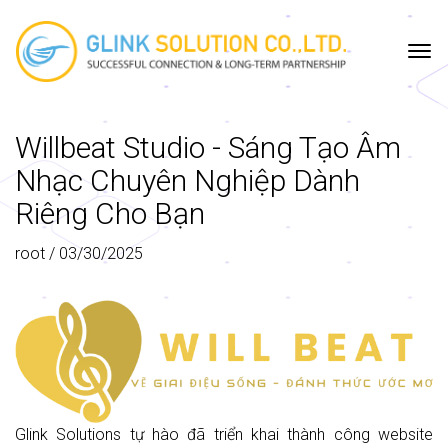
TRANG
CÔNG
DỰ
DỊCH
CÔNG
SƯU
CHỦ
TY
ÁN
VỤ
NGHỆ
TẬP
Willbeat Studio - Sáng Tạo Âm
Nhạc Chuyên Nghiệp Dành
Riêng Cho Bạn
root
/
03/30/2025
Glink Solutions tự hào đã triển khai thành công website